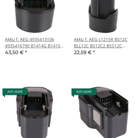
Akku f. AEG 4935413106
Akku f. AEG L1215R BS12C
4935416790 B1414G B1415R
BLL12C BS12C2 BSS12C
B1420R GBS 14.4V M1430R
BWS12 von PATONA
43,50 €
*
22,59 €
*
von PATONA
AUF LAGER
AUF LAGER