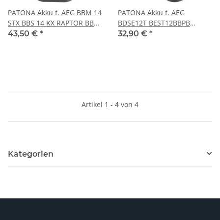
PATONA Akku f. AEG BBM 14
PATONA Akku f. AEG
STX BBS 14 KX RAPTOR BBS
BDSE12T BEST12BBPB
14 X BBS 14 X RAPTOR BDSE
BEST12X BS2E12T SB2E12
43,50 €
*
32,90 €
*
WBE2E12 AEG 4
Artikel 1 - 4 von 4
Kategorien