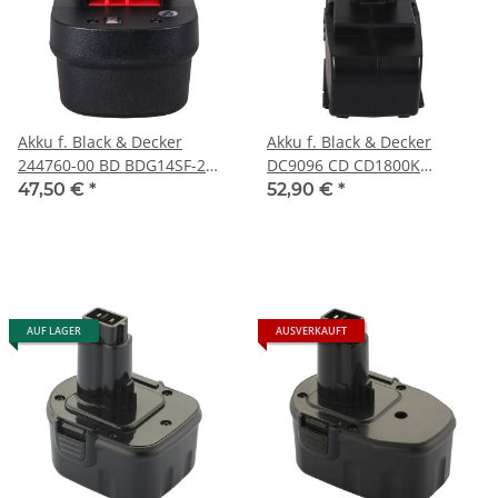
Akku f. Black & Decker
Akku f. Black & Decker
244760-00 BD BDG14SF-2
DC9096 CD CD1800K
BDGL1440 BDGL14K2 von
CD180GRK DC9096 FS FS18
47,50 €
*
52,90 €
*
PATONA
DC9096 von PATONA
AUF LAGER
AUSVERKAUFT