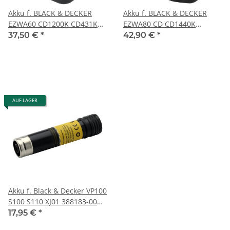
Akku f. BLACK & DECKER
Akku f. BLACK & DECKER
EZWA60 CD1200K CD431K
EZWA80 CD CD1440K
FS12 EZWA60 FSL FSL12 von
CD632K EZWA80 FS FS144
37,50 €
*
42,90 €
*
PATONA
EZWA80 von PATONA
AUF LAGER
Akku f. Black & Decker VP100
S100 S110 XJ01 388183-00
P/N 151995-02 von PATONA
17,95 €
*