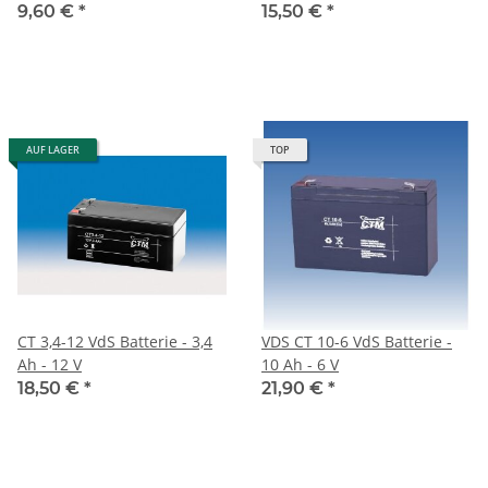
9,60 €
*
15,50 €
*
AUF LAGER
TOP
CT 3,4-12 VdS Batterie - 3,4
VDS CT 10-6 VdS Batterie -
Ah - 12 V
10 Ah - 6 V
18,50 €
*
21,90 €
*