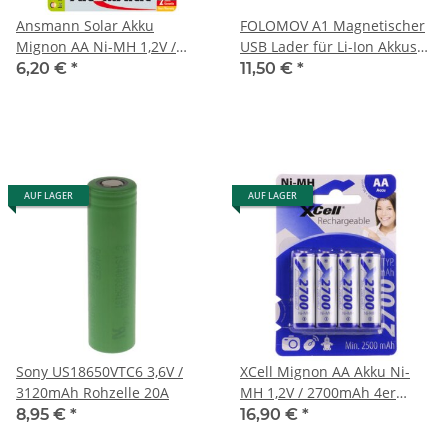
Ansmann Solar Akku
FOLOMOV A1 Magnetischer
Mignon AA Ni-MH 1,2V /
USB Lader für Li-Ion Akkus
800mAh
Entladefunktion - ohne
6,20 €
*
11,50 €
*
Akku!
AUF LAGER
AUF LAGER
Sony US18650VTC6 3,6V /
XCell Mignon AA Akku Ni-
3120mAh Rohzelle 20A
MH 1,2V / 2700mAh 4er
Blister
8,95 €
*
16,90 €
*