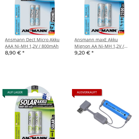
Ansmann Dect Micro Akku
Ansmann maxE Akku
AAA Ni-MH 1,2V / 800mAh
Mignon AA Ni-MH 1,2V /
2100mAh
8,90 €
*
9,20 €
*
AUF LAGER
AUSVERKAUFT