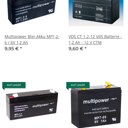
Multipower Blei-Akku MP1,2-
VDS CT 1.2-12 VdS Batterie -
6 / 6V 1,2 Ah
1,2 Ah - 12 V CTM
9,95 €
*
9,60 €
*
AUF LAGER
AUF LAGER