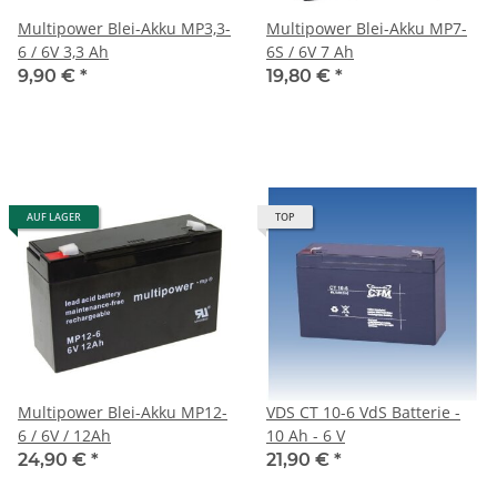
Multipower Blei-Akku MP3,3-
Multipower Blei-Akku MP7-
6 / 6V 3,3 Ah
6S / 6V 7 Ah
9,90 €
*
19,80 €
*
AUF LAGER
TOP
Multipower Blei-Akku MP12-
VDS CT 10-6 VdS Batterie -
6 / 6V / 12Ah
10 Ah - 6 V
24,90 €
*
21,90 €
*