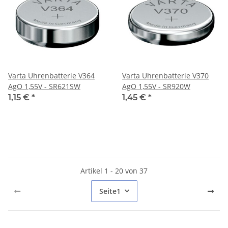
Varta Uhrenbatterie V364
Varta Uhrenbatterie V370
AgO 1,55V - SR621SW
AgO 1,55V - SR920W
1,15 €
*
1,45 €
*
Artikel 1 - 20 von 37
Seite
1