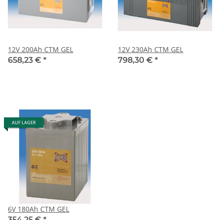
12V 200Ah CTM GEL
12V 230Ah CTM GEL
658,23 €
*
798,30 €
*
AUF LAGER
6V 180Ah CTM GEL
354,25 €
*