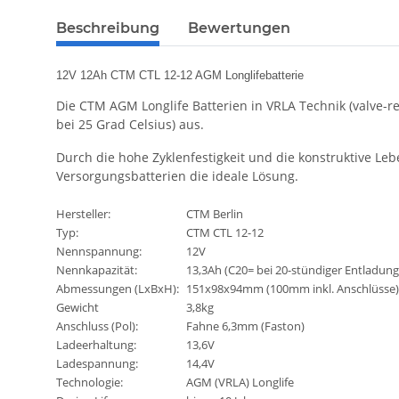
Beschreibung
Bewertungen
12V 12Ah CTM CTL 12-12 AGM Longlifebatterie
Die CTM AGM Longlife Batterien in VRLA Technik (valve-r
bei 25 Grad Celsius) aus.
Durch die hohe Zyklenfestigkeit und die konstruktive Le
Versorgungsbatterien die ideale Lösung.
Hersteller:
CTM Berlin
Typ:
CTM CTL 12-12
Nennspannung:
12V
Nennkapazität:
13,3Ah (C20= bei 20-stündiger Entladung
Abmessungen (LxBxH):
151x98x94mm (100mm inkl. Anschlüsse)
Gewicht
3,8kg
Anschluss (Pol):
Fahne 6,3mm (Faston)
Ladeerhaltung:
13,6V
Ladespannung:
14,4V
Technologie:
AGM (VRLA) Longlife