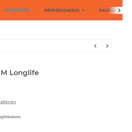
LADEGERÄTE
WERKZEUGAKKUS
HAUSHALTSBATT
M Longlife
atterien
ifebatterie