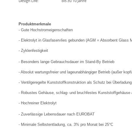
Design Life:
bis zu 10 Jahre
Produktmerkmale
- Gute Hochstromeigenschaften
- Elektrolyt in Glasfaservlies gebunden (AGM = Absorbent Glass 
- Zyklenfestigkeit
- Besonders lange Gebrauchsdauer im Stand-By Betrieb
- Absolut wartungsfreier und lageunabhängiger Betrieb (außer kopf
- Ventilgeregelte Kunststoffkonstruktion als Schutz bei Überladun
- Robustes Gehäuse, schlag- und bruchfestes Kunststoffgehäuse
- Hochreiner Elektrolyt
- Zuverlässige Lebensdauer nach EUROBAT
- Minimale Selbstentladung, ca. 3% pro Monat bei 25°C