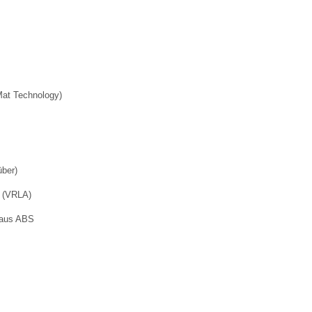
Mat Technology)
über)
g (VRLA)
 aus ABS