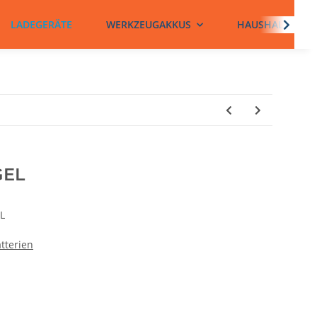
LADEGERÄTE
WERKZEUGAKKUS
HAUSHALTSBATT
GEL
L
tterien