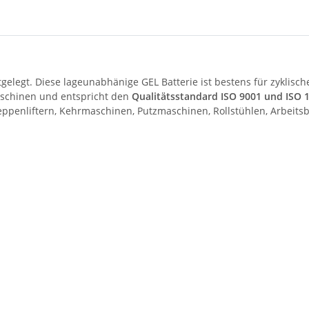
estgelegt. Diese lageunabhänige GEL Batterie ist bestens für zykli
aschinen und entspricht den
Qualitätsstandard ISO 9001 und ISO 
reppenliftern, Kehrmaschinen, Putzmaschinen, Rollstühlen, Arbeit