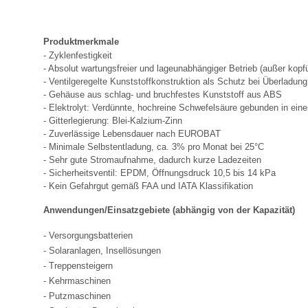
Produktmerkmale
- Zyklenfestigkeit
- Absolut wartungsfreier und lageunabhängiger Betrieb (außer kopf
- Ventilgeregelte Kunststoffkonstruktion als Schutz bei Überladun
- Gehäuse aus schlag- und bruchfestes Kunststoff aus ABS
- Elektrolyt: Verdünnte, hochreine Schwefelsäure gebunden in ein
- Gitterlegierung: Blei-Kalzium-Zinn
- Zuverlässige Lebensdauer nach EUROBAT
- Minimale Selbstentladung, ca. 3% pro Monat bei 25°C
- Sehr gute Stromaufnahme, dadurch kurze Ladezeiten
- Sicherheitsventil: EPDM, Öffnungsdruck 10,5 bis 14 kPa
- Kein Gefahrgut gemäß FAA und IATA Klassifikation
Anwendungen/Einsatzgebiete (abhängig von der Kapazität)
- Versorgungsbatterien
- Solaranlagen, Insellösungen
- Treppensteigern
- Kehrmaschinen
- Putzmaschinen