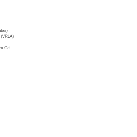
über)
g (VRLA)
em Gel