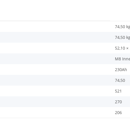
74,50 k
74,50
k
52,10 ×
M8 Inn
230Ah
74,50
521
270
206