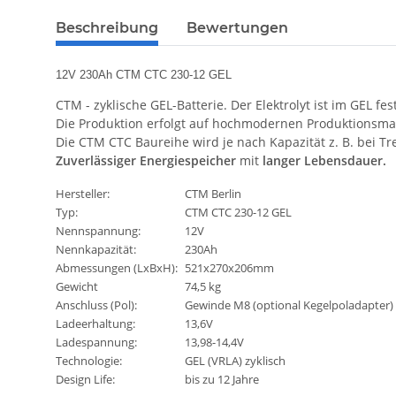
Beschreibung
Bewertungen
12V 230Ah CTM CTC 230-12 GEL
CTM - zyklische GEL-Batterie. Der Elektrolyt ist im GEL f
Die Produktion erfolgt auf hochmodernen Produktionsm
Die CTM CTC Baureihe wird je nach Kapazität z. B. bei T
Zuverlässiger Energiespeicher
mit
langer Lebensdauer.
Hersteller:
CTM Berlin
Typ:
CTM CTC 230-12 GEL
Nennspannung:
12V
Nennkapazität:
230Ah
Abmessungen (LxBxH):
521x270x206mm
Gewicht
74,5 kg
Anschluss (Pol):
Gewinde M8 (optional Kegelpoladapter)
Ladeerhaltung:
13,6V
Ladespannung:
13,98-14,4V
Technologie:
GEL (VRLA) zyklisch
Design Life:
bis zu 12 Jahre