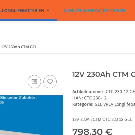
A LONGLIFEBATTERIEN
LITHIUM (LIFEPO4) BATTERIEN
12V 230Ah CTM GEL
12V 230Ah CTM 
Artikelnummer:
CTC 230-12 GE
HAN:
CTC 230-12
Kategorie:
GEL VRLA Longlifeba
12V 230Ah CTM CTC 230-12 GEL
798,30 €