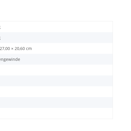
g
g
 27,00 × 20,60 cm
engewinde