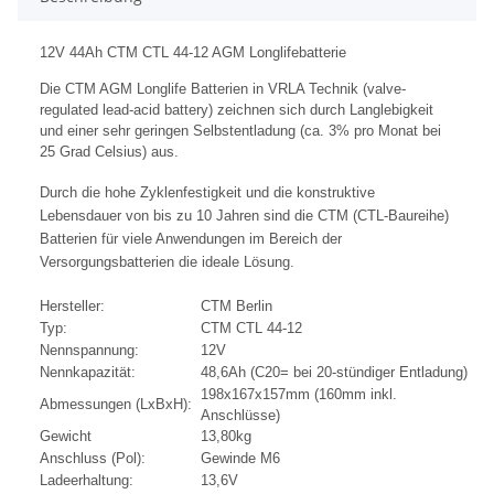
12V 44Ah CTM CTL 44-12 AGM Longlifebatterie
Die CTM AGM Longlife Batterien in VRLA Technik (valve-
regulated lead-acid battery) zeichnen sich durch Langlebigkeit
und einer sehr geringen Selbstentladung (ca. 3% pro Monat bei
25 Grad Celsius) aus.
Durch die hohe Zyklenfestigkeit und die konstruktive
Lebensdauer von bis zu 10 Jahren sind die CTM (CTL-Baureihe)
Batterien für viele Anwendungen im Bereich der
Versorgungsbatterien die ideale Lösung.
Hersteller:
CTM Berlin
Typ:
CTM CTL 44-12
Nennspannung:
12V
Nennkapazität:
48,6Ah (C20= bei 20-stündiger Entladung)
198x167x157mm (160mm inkl.
Abmessungen (LxBxH):
Anschlüsse)
Gewicht
13,80kg
Anschluss (Pol):
Gewinde M6
Ladeerhaltung:
13,6V