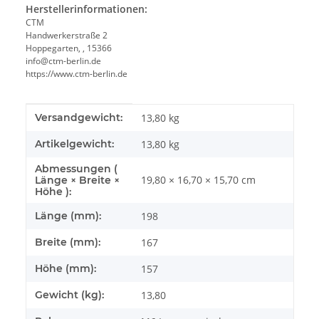
Herstellerinformationen:
CTM
Handwerkerstraße 2
Hoppegarten, , 15366
info@ctm-berlin.de
https://www.ctm-berlin.de
Produkteigenschaft
Wert
Versandgewicht:
13,80 kg
Artikelgewicht:
13,80
kg
Abmessungen (
19,80 × 16,70 × 15,70 cm
Länge × Breite ×
Höhe ):
Länge (mm):
198
Breite (mm):
167
Höhe (mm):
157
Gewicht (kg):
13,80