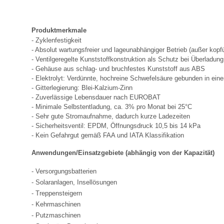
Produktmerkmale
- Zyklenfestigkeit
- Absolut wartungsfreier und lageunabhängiger Betrieb (außer kopf
- Ventilgeregelte Kunststoffkonstruktion als Schutz bei Überladun
- Gehäuse aus schlag- und bruchfestes Kunststoff aus ABS
- Elektrolyt: Verdünnte, hochreine Schwefelsäure gebunden in ein
- Gitterlegierung: Blei-Kalzium-Zinn
- Zuverlässige Lebensdauer nach EUROBAT
- Minimale Selbstentladung, ca. 3% pro Monat bei 25°C
- Sehr gute Stromaufnahme, dadurch kurze Ladezeiten
- Sicherheitsventil: EPDM, Öffnungsdruck 10,5 bis 14 kPa
- Kein Gefahrgut gemäß FAA und IATA Klassifikation
Anwendungen/Einsatzgebiete (abhängig von der Kapazität)
- Versorgungsbatterien
- Solaranlagen, Insellösungen
- Treppensteigern
- Kehrmaschinen
- Putzmaschinen