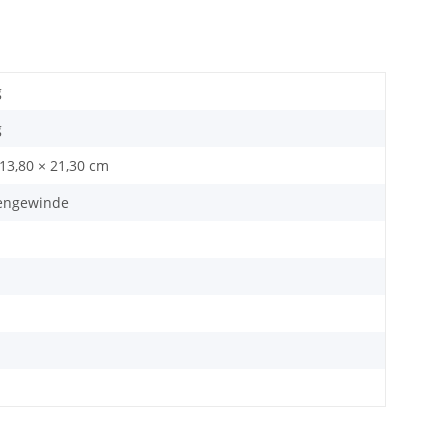
g
g
 13,80 × 21,30 cm
engewinde