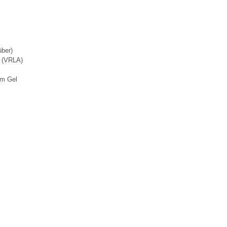
über)
g (VRLA)
em Gel