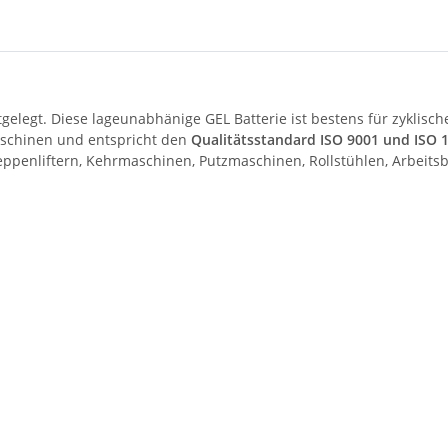
estgelegt. Diese lageunabhänige GEL Batterie ist bestens für zykli
aschinen und entspricht den
Qualitätsstandard ISO 9001 und ISO 
reppenliftern, Kehrmaschinen, Putzmaschinen, Rollstühlen, Arbeit