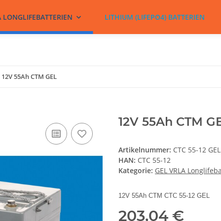
A LONGLIFEBATTERIEN
LITHIUM (LIFEPO4) BATTERIEN
12V 55Ah CTM GEL
12V 55Ah CTM G
Artikelnummer:
CTC 55-12 GEL
HAN:
CTC 55-12
Kategorie:
GEL VRLA Longlifeba
12V 55Ah CTM CTC 55-12 GEL
203,04 €