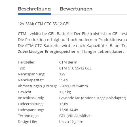
Beschreibung
Bewertungen
12V 55Ah CTM CTC 55-12 GEL
CTM - zyklische GEL-Batterie. Der Elektrolyt ist im GEL f
Die Produktion erfolgt auf hochmodernen Produktionsm
Die CTM CTC Baureihe wird je nach Kapazität z. B. bei T
Zuverlässiger Energiespeicher
mit
langer Lebensdauer.
Hersteller:
CTM Berlin
Typ:
CTM CTC 55-12 GEL
Nennspannung:
12V
Nennkapazität:
55Ah
Abmessungen (LxBxH):
228x137x214mm
Gewicht
17,7 kg
Anschluss (Pol):
Gewinde M6 (optional Kegelpoladapter)
Ladeerhaltung:
13,6V
Ladespannung:
13,98-14,4V
Technologie:
GEL (VRLA) zyklisch
Design Life:
bis zu 12 Jahre