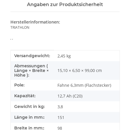
Angaben zur Produktsicherheit
Herstellerinformationen:
TRIATHLON
, ,
Produkteigenschaft
Wert
Versandgewicht:
2,45 kg
Abmessungen (
15,10 × 6,50 × 99,00 cm
Länge × Breite ×
Höhe ):
Pole:
Fahne 6,3mm (Flachstecker)
Kapazität:
12,7 Ah (C20)
Gewicht in kg:
3,8
Länge in mm::
151
Breite in mm::
98