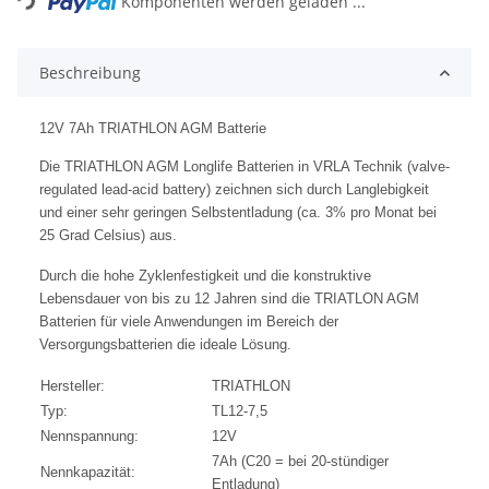
Komponenten werden geladen ...
Beschreibung
12V 7Ah TRIATHLON AGM Batterie
Die TRIATHLON AGM Longlife Batterien in VRLA Technik (valve-
regulated lead-acid battery) zeichnen sich durch Langlebigkeit
und einer sehr geringen Selbstentladung (ca. 3% pro Monat bei
25 Grad Celsius) aus.
Durch die hohe Zyklenfestigkeit und die konstruktive
Lebensdauer von bis zu 12 Jahren sind die TRIATLON AGM
Batterien für viele Anwendungen im Bereich der
Versorgungsbatterien die ideale Lösung.
Hersteller:
TRIATHLON
Typ:
TL12-7,5
Nennspannung:
12V
7Ah (C20 = bei 20-stündiger
Nennkapazität:
Entladung)