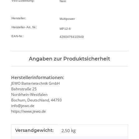
VdS-Zulassung:
Nein
Hersteller:
Multipower
Hersteller- Art. Nr.:
MP12-6
EAN-Nr.:
4260476410949
Angaben zur Produktsicherheit
Herstellerinformationen:
JEWO Batterietechnik GmbH
Bahnstraße 25
Nordrhein-Westfalen
Bochum, Deutschland, 44793
info@jewo.de
https://www.jewo.de
Produkteigenschaft
Wert
Versandgewicht:
2,50 kg