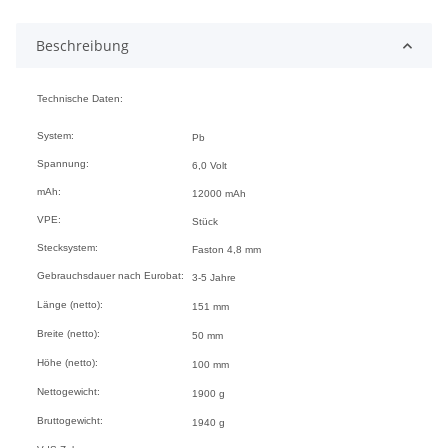
ding...
Beschreibung
Technische Daten:
System:
Pb
Spannung:
6,0 Volt
mAh:
12000 mAh
VPE:
Stück
Stecksystem:
Faston 4,8 mm
Gebrauchsdauer nach Eurobat:
3-5 Jahre
Länge (netto):
151 mm
Breite (netto):
50 mm
Höhe (netto):
100 mm
Nettogewicht:
1900 g
Bruttogewicht:
1940 g