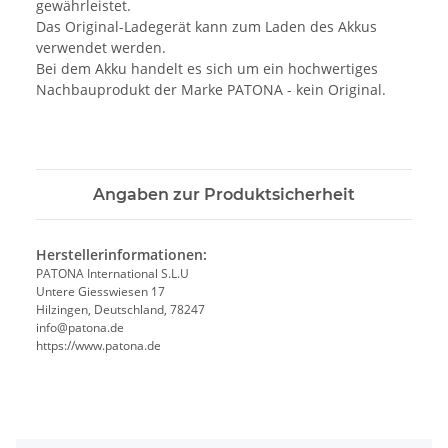
gewährleistet.
Das Original-Ladegerät kann zum Laden des Akkus
verwendet werden.
Bei dem Akku handelt es sich um ein hochwertiges
Nachbauprodukt der Marke PATONA - kein Original.
Angaben zur Produktsicherheit
Herstellerinformationen:
PATONA International S.L.U
Untere Giesswiesen 17
Hilzingen, Deutschland, 78247
info@patona.de
https://www.patona.de