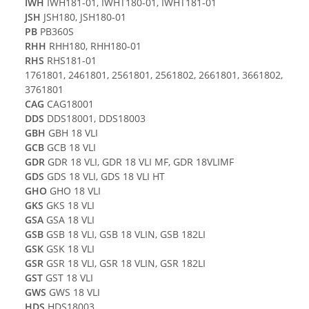
IWH
IWH181-01, IWHT180-01, IWHT181-01
JSH
JSH180, JSH180-01
PB
PB360S
RHH
RHH180, RHH180-01
RHS
RHS181-01
1761801, 2461801, 2561801, 2561802, 2661801, 3661802,
3761801
CAG
CAG18001
DDS
DDS18001, DDS18003
GBH
GBH 18 VLI
GCB
GCB 18 VLI
GDR
GDR 18 VLI, GDR 18 VLI MF, GDR 18VLIMF
GDS
GDS 18 VLI, GDS 18 VLI HT
GHO
GHO 18 VLI
GKS
GKS 18 VLI
GSA
GSA 18 VLI
GSB
GSB 18 VLI, GSB 18 VLIN, GSB 182LI
GSK
GSK 18 VLI
GSR
GSR 18 VLI, GSR 18 VLIN, GSR 182LI
GST
GST 18 VLI
GWS
GWS 18 VLI
HDS
HDS18003