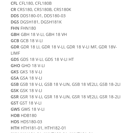
CFL
CFL180, CFL180B
CR
CRS180, CRS180B, CRS180K
DDS
DDS180-01, DDS180-03
DGS
DGSH181, DGSH181K
FHN
FHN180
GBH
GBH 18 V-LI, GBH 18 VH
GCB
GCB 18 V-LI
GDR
GDR 18 LI, GDR 18 V-LI, GDR 18 V-LI MF, GDR 18V-
LIMF
GDS
GDS 18 V-LI, GDS 18 V-LI HT
GHO
GHO 18 V-LI
GKS
GKS 18 V-LI
GSA
GSA 18 V-LI
GSB
GSB 18 V-LI, GSB 18 V-LIN, GSB 18 VE2LI, GSB 18-2LI
GSK
GSK 18 V-LI
GSR
GSR 18 V-LI, GSR 18 V-LIN, GSR 18 VE2LI, GSR 18-2LI
GST
GST 18 V-LI
GWS
GWS 18 V-LI
HDB
HDB180
HDS
HDS180-03
HTH
HTH181-01, HTH182-01