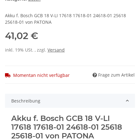
Akku f. Bosch GCB 18 V-LI 17618 17618-01 24618-01 25618
25618-01 von PATONA
41,02 €
inkl. 19% USt. , zzgl.
Versand
Frage zum Artikel
Momentan nicht verfügbar
Beschreibung
Akku f. Bosch GCB 18 V-LI
17618 17618-01 24618-01 25618
25618-01 von PATONA