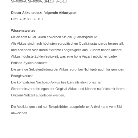
SF4000-A, SF4000A, SFL18, SFL-18
Dieser Akku ersetzt folgende Akkutypen:
Hilti
SFB180, SFB185
Wissenswertes:
Mit diesem Ni-MH Akku erwerben Sie ein Qualitätsprodukt.
Alle Akkus sind nach höchsten europäischen Qualitätsstandards hergestellt
und zeichnen sich durch extreme Langlebigkeit aus. Zudem haben unsere
Akkus höchste Zyklenfestigkeit, was eine hohe Anzahl möglicher Lade-
Entlade-Zyklen bedeutet.
Die geringe Selbstentladung der Akkus sorgt bei Nichtgebrauch für geringen
Energieverlust.
Die kompatiblen Nachbau-Akkus besitzen alle elektronischen
Sicherheitsvorkehrungen der Original-Akkus und können natürlich mit Ihrem
Original-Netzteil aufgeladen werden.
Die Abbildungen sind nur Beispielbilder, ausgelieferter Artikel kann vom Bild
abweichen.