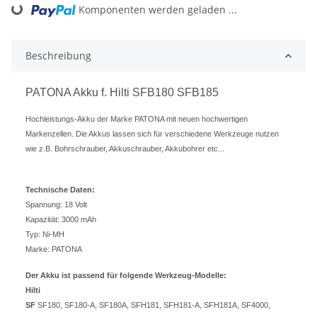
Komponenten werden geladen ...
Loading...
Beschreibung
PATONA Akku f. Hilti SFB180 SFB185
Hochleistungs-Akku der Marke PATONA mit neuen hochwertigen
Markenzellen. Die Akkus lassen sich für verschiedene Werkzeuge nutzen
wie z.B. Bohrschrauber, Akkuschrauber, Akkubohrer etc...
Technische Daten:
Spannung: 18 Volt
Kapazität: 3000 mAh
Typ: Ni-MH
Marke: PATONA
Der Akku ist passend für folgende Werkzeug-Modelle:
Hilti
SF
SF180, SF180-A, SF180A, SFH181, SFH181-A, SFH181A, SF4000,