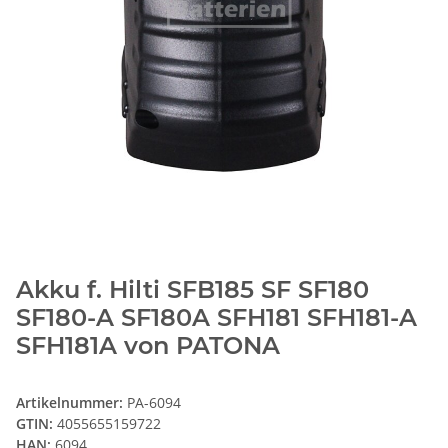
Akku f. Hilti SFB185 SF SF180
SF180-A SF180A SFH181 SFH181-A
SFH181A von PATONA
Artikelnummer:
PA-6094
GTIN:
4055655159722
HAN:
6094