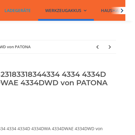
LADEGERÄTE
WERKZEUGAKKUS
HAUSHALTSBATT
4DWD von PATONA
1823183318344334 4334 4334D
DWAE 4334DWD von PATONA
44334 4334 4334D 4334DWA 4334DWAE 4334DWD von