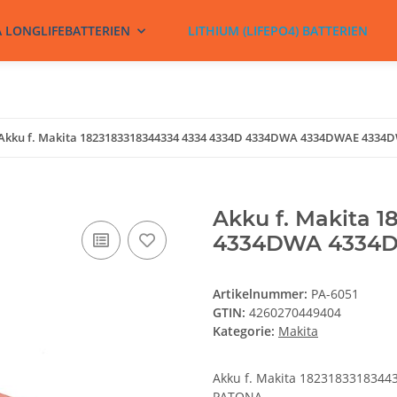
A LONGLIFEBATTERIEN
LITHIUM (LIFEPO4) BATTERIEN
Akku f. Makita 1823183318344334 4334 4334D 4334DWA 4334DWAE 433
Akku f. Makita 
4334DWA 4334
Artikelnummer:
PA-6051
GTIN:
4260270449404
Kategorie:
Makita
Akku f. Makita 18231833183
PATONA