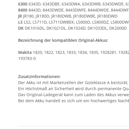
6300
6343D, 6343DBE, 6343DWA, 6343DWB, 6343DWDE, 
8400
8443D, 8443DWDE, 8443DWFE, 8444DWDE, 8444DWF
JR
JR180, JR180D, JR180DWB, JR180DWBE, JR180DWD
LS
LS2, LS711D, LS711DWBEK, LS800D, LS800DZ, LS800D
DK
DK1016DL, DK1021DL, DK1024D, DK1033DL, DK2000D
Bezeichnung der kompatiblen Original-Akkus:
Makita
1820, 1822, 1823, 1833, 1834, 1835, 1928281, 192
193783-0
Zusatzinformationen:
Der Akku ist mit Markenzellen der Güteklasse A bestückt,
Ein Höchstmaß an Sicherheit wird durch permanente Qual
Das Original-Ladegerät kann zum Laden des Akkus verw
Bei dem Akku handelt es sich um ein hochwertiges Nach