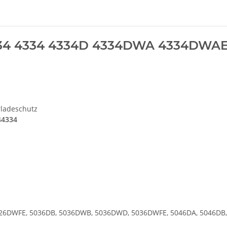
44334 4334 4334D 4334DWA 4334DW
rladeschutz
44334
26DWFE, 5036DB, 5036DWB, 5036DWD, 5036DWFE, 5046DA, 5046DB