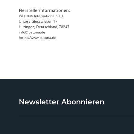
Herstellerinformationen:
PATONA International S.L.U
Untere Giesswiesen 17
Hilzingen, Deutschland, 78247
info@patona.de
https://www.patona.de
Newsletter Abonnieren