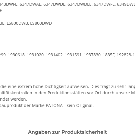
6343DWFE, 6347DWAE, 6347DWDE, 6347DWDLE, 6347DWFE, 6349DW
E
WBE, LS800DWB, LS800DWD
8299, 1930618, 1931020, 1931402, 1931591, 1937830, 1835F, 192828-1
 die eine extrem hohe Dichtigkeit aufweisen. Dies trägt zu sehr lan
itätskontrollen in den Produktionsstätten vor Ort durch unsere 
endet werden.
bauprodukt der Marke PATONA - kein Original.
Angaben zur Produktsicherheit