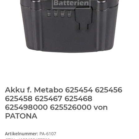
Akku f. Metabo 625454 625456
625458 625467 625468
625498000 625526000 von
PATONA
Artikelnummer:
PA-6107