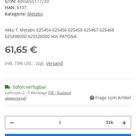
GTIN:
4055655177733
HAN:
6107
Kategorie:
Metabo
Akku f. Metabo 625454 625456 625458 625467 625468
625498000 625526000 von PATONA
61,65 €
inkl. 19% USt. , zzgl.
Versand
Sofort verfügbar
Lieferzeit:
2 - 5 Werktage
(DE - Ausland
Frage zum Artikel
abweichend)
Stk