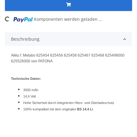
ing...
Komponenten werden geladen ...
Beschreibung
Akku f. Metabo 625454 625456 625458 625467 625468 625498000
625526000 von PATONA
Technische Daten:
3000 mAh
14,4 Volt
Hohe Sicherheit durch integrierten Hitze- und Überladeschutz
100% kompatibel mit dem originalen
BS 14.4 Li