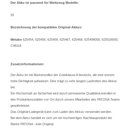
Der Akku ist passend für Werkzeug Modelle:
92
Bezeichnung der kompatiblen Original-Akkus:
Metabo
625454, 625456, 625458, 625467, 625468, 625498000, 625526000,
C98116
Zusatzinformationen:
Der Akku ist mit Markenzellen der Güteklasse A bestückt, die eine extrem
hohe Dichtigkeit aufweisen. Dies trägt zu sehr langen Laufzeiten des Akkus
bei.
Ein Höchstmaß an Sicherheit wird durch permanente Qualitätskontrollen in
den Produktionsstätten vor Ort durch unsere Mitarbeiter des PATONA Teams
gewährleistet.
Das Original-Ladegerät kann zum Laden des Akkus verwendet werden.
Bei dem Akku handelt es sich um ein hochwertiges Nachbauprodukt der
Marke PATONA - kein Original.