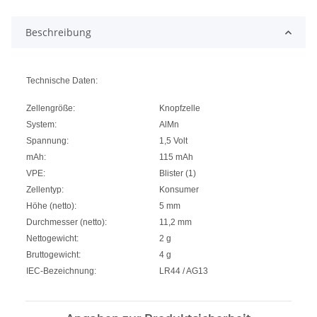
Loading...
Beschreibung
Technische Daten:
Zellengröße:
Knopfzelle
System:
AlMn
Spannung:
1,5 Volt
mAh:
115 mAh
VPE:
Blister (1)
Zellentyp:
Konsumer
Höhe (netto):
5 mm
Durchmesser (netto):
11,2 mm
Nettogewicht:
2 g
Bruttogewicht:
4 g
IEC-Bezeichnung:
LR44 / AG13