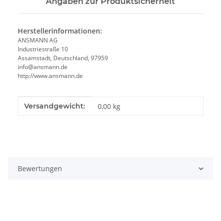
Angaben zur Produktsicherheit
Herstellerinformationen:
ANSMANN AG
Industriestraße 10
Assamstadt, Deutschland, 97959
info@ansmann.de
http://www.ansmann.de
Produkteigenschaft
Wert
Versandgewicht:
0,00 kg
Bewertungen