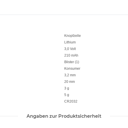
Knopfzelle
Lithium
3,0 Volt
210 mAh
Blister (1)
Konsumer
3,2 mm
20 mm
3 g
5 g
CR2032
Angaben zur Produktsicherheit