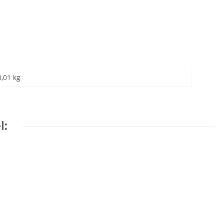
0,01 kg
l: