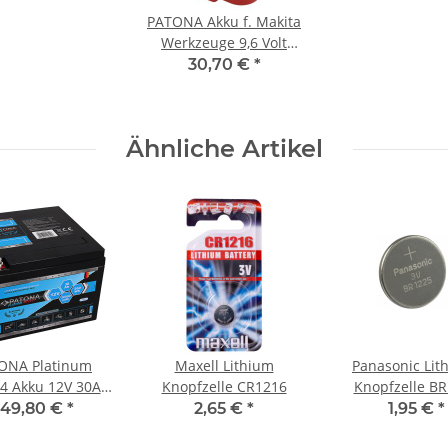
PATONA Akku f. Makita
Werkzeuge 9,6 Volt
2500 mA
30,70 €
*
Ähnliche Artikel
ONA Platinum
Maxell Lithium
Panasonic Lit
4 Akku 12V 30Ah
Knopfzelle CR1216
Knopfzelle B
360Wh
Lithium 3V / 
49,80 €
*
2,65 €
*
1,95 €
*