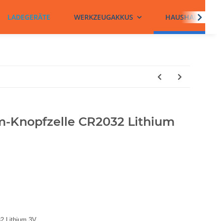
LADEGERÄTE
WERKZEUGAKKUS
HAUSHALTSBATT
-Knopfzelle CR2032 Lithium
2 Lithium 3V