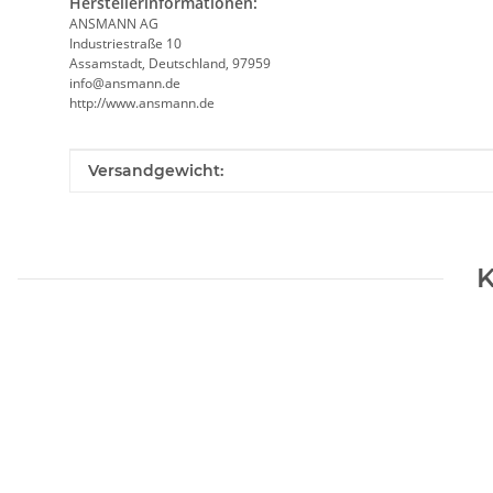
Herstellerinformationen:
ANSMANN AG
Industriestraße 10
Assamstadt, Deutschland, 97959
info@ansmann.de
http://www.ansmann.de
Produkteigenschaft
Wert
Versandgewicht:
K