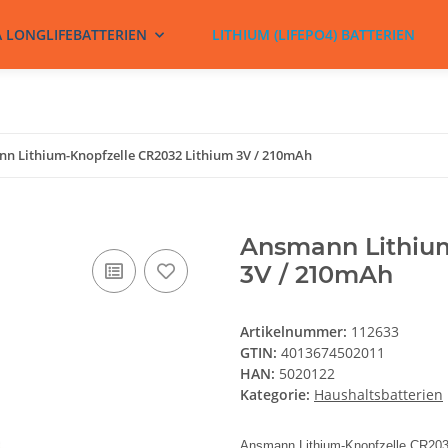
A LONGLIFEBATTERIEN
LITHIUM (LIFEPO4) BATTERIEN
n Lithium-Knopfzelle CR2032 Lithium 3V / 210mAh
Ansmann Lithium
3V / 210mAh
Artikelnummer:
112633
GTIN:
4013674502011
HAN:
5020122
Kategorie:
Haushaltsbatterien
Ansmann Lithium-Knopfzelle CR203