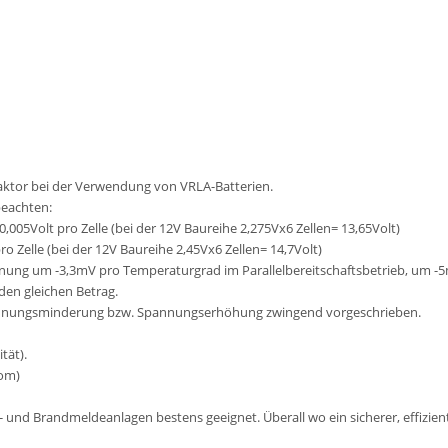
aktor bei der Verwendung von VRLA-Batterien.
beachten:
0,005Volt pro Zelle (bei der 12V Baureihe 2,275Vx6 Zellen= 13,65Volt)
o Zelle (bei der 12V Baureihe 2,45Vx6 Zellen= 14,7Volt)
nung um -3,3mV pro Temperaturgrad im Parallelbereitschaftsbetrieb, um -5
en gleichen Betrag.
Spannungsminderung bzw. Spannungserhöhung zwingend vorgeschrieben.
tät).
rom)
rm- und Brandmeldeanlagen bestens geeignet. Überall wo ein sicherer, effizie