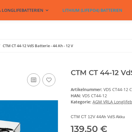
A LONGLIFEBATTERIEN
LITHIUM (LIFEPO4) BATTERIEN
CTM CT 44-12 VdS Batterie - 44 Ah - 12 V
CTM CT 44-12 VdS
Artikelnummer:
VDS CT44-12 
HAN:
VDS CT44-12
Kategorie:
AGM VRLA Longlifeb
CTM CT 12V 44Ah VdS Akku
139,50 €