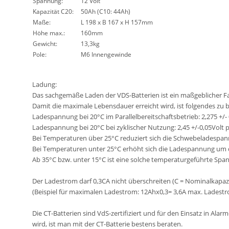
Spannung:
12 Volt
Kapazität C20:
50Ah (C10: 44Ah)
Maße:
L 198 x B 167 x H 157mm
Höhe max.:
160mm
Gewicht:
13,3kg
Pole:
M6 Innengewinde
Ladung:
Das sachgemäße Laden der VDS-Batterien ist ein maßgeblicher F
Damit die maximale Lebensdauer erreicht wird, ist folgendes zu 
Ladespannung bei 20°C im Parallelbereitschaftsbetrieb: 2,275 +/- 
Ladespannung bei 20°C bei zyklischer Nutzung: 2,45 +/-0,05Volt pr
Bei Temperaturen über 25°C reduziert sich die Schwebeladespan
Bei Temperaturen unter 25°C erhöht sich die Ladespannung um d
Ab 35°C bzw. unter 15°C ist eine solche temperaturgeführte 
Der Ladestrom darf 0,3CA nicht überschreiten (C = Nominalkapazi
(Beispiel für maximalen Ladestrom: 12Ahx0,3= 3,6A max. Ladest
Die CT-Batterien sind VdS-zertifiziert und für den Einsatz in Ala
wird, ist man mit der CT-Batterie bestens beraten.