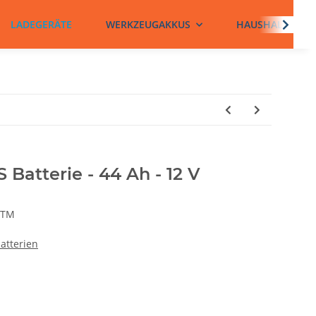
LADEGERÄTE
WERKZEUGAKKUS
HAUSHALTSBATT
 Batterie - 44 Ah - 12 V
CTM
atterien