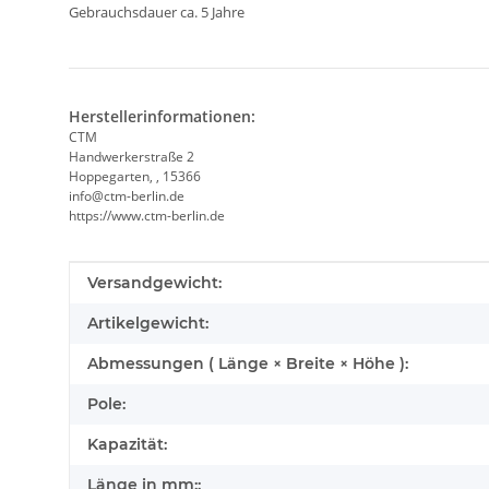
Gebrauchsdauer ca. 5 Jahre
Herstellerinformationen:
CTM
Handwerkerstraße 2
Hoppegarten, , 15366
info@ctm-berlin.de
https://www.ctm-berlin.de
Produkteigenschaft
Wert
Versandgewicht:
Artikelgewicht:
Abmessungen ( Länge × Breite × Höhe ):
Pole:
Kapazität:
Länge in mm::