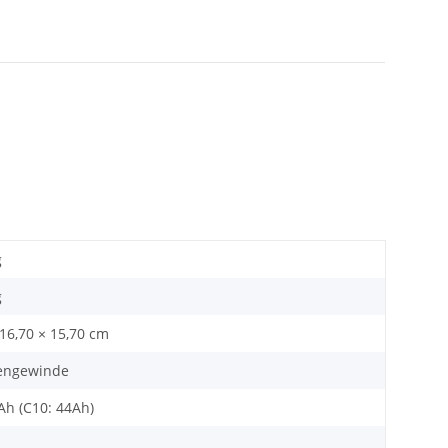
g
g
 16,70 × 15,70 cm
engewinde
Ah (C10: 44Ah)