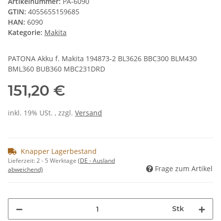
Artikelnummer:
PA-6090
GTIN:
4055655159685
HAN:
6090
Kategorie:
Makita
PATONA Akku f. Makita 194873-2 BL3626 BBC300 BLM430
BML360 BUB360 MBC231DRD
151,20 €
inkl. 19% USt. , zzgl.
Versand
Knapper Lagerbestand
Lieferzeit:
2 - 5 Werktage
(DE - Ausland
Frage zum Artikel
abweichend)
Stk