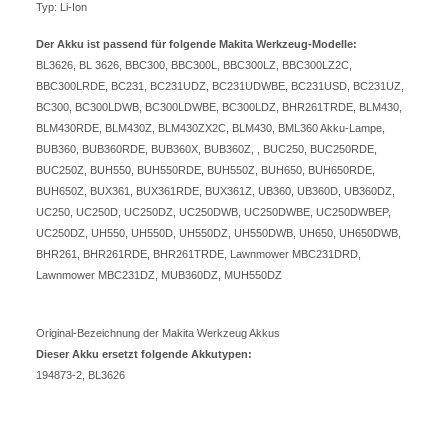
Typ: Li-Ion
Der Akku ist passend für folgende Makita Werkzeug-Modelle:
BL3626, BL 3626, BBC300, BBC300L, BBC300LZ, BBC300LZ2C,
BBC300LRDE, BC231, BC231UDZ, BC231UDWBE, BC231USD, BC231UZ,
BC300, BC300LDWB, BC300LDWBE, BC300LDZ, BHR261TRDE, BLM430,
BLM430RDE, BLM430Z, BLM430ZX2C, BLM430, BML360 Akku-Lampe,
BUB360, BUB360RDE, BUB360X, BUB360Z, , BUC250, BUC250RDE,
BUC250Z, BUH550, BUH550RDE, BUH550Z, BUH650, BUH650RDE,
BUH650Z, BUX361, BUX361RDE, BUX361Z, UB360, UB360D, UB360DZ,
UC250, UC250D, UC250DZ, UC250DWB, UC250DWBE, UC250DWBEP,
UC250DZ, UH550, UH550D, UH550DZ, UH550DWB, UH650, UH650DWB,
BHR261, BHR261RDE, BHR261TRDE, Lawnmower MBC231DRD,
Lawnmower MBC231DZ, MUB360DZ, MUH550DZ
Original-Bezeichnung der Makita Werkzeug Akkus
Dieser Akku ersetzt folgende Akkutypen:
194873-2, BL3626