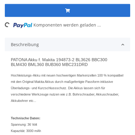
ng...
Komponenten werden geladen ...
Beschreibung
PATONA Akku f. Makita 194873-2 BL3626 BBC300
BLM430 BML360 BUB360 MBC231DRD
Hochleistungs-Akku mit neuen hochwertigen Markenzellen 100 % kompatibel
mit den Original Makita Akkus durch maßgefertigte Passform inklusive
Überladungs- und Kurzschlussschutz. Die Akkus lassen sich für
verschiedene Werkzeuge nutzen wie z.B. Bohrschrauber, Akkuschrauber,
Akkubohrer etc...
Technische Daten:
Spannung: 36 Volt
Kapazität: 3000 mAh