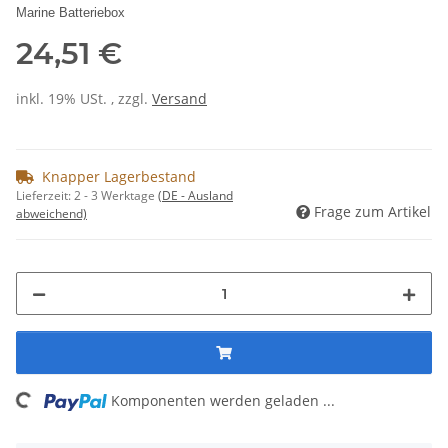
Marine Batteriebox
24,51 €
inkl. 19% USt. , zzgl.
Versand
Knapper Lagerbestand
Lieferzeit:
2 - 3 Werktage
(DE - Ausland
Frage zum Artikel
abweichend)
ing...
Komponenten werden geladen ...