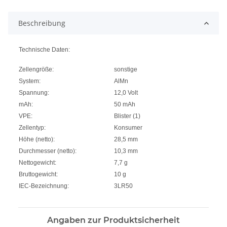
Beschreibung
Technische Daten:
Zellengröße:
sonstige
System:
AlMn
Spannung:
12,0 Volt
mAh:
50 mAh
VPE:
Blister (1)
Zellentyp:
Konsumer
Höhe (netto):
28,5 mm
Durchmesser (netto):
10,3 mm
Nettogewicht:
7,7 g
Bruttogewicht:
10 g
IEC-Bezeichnung:
3LR50
Angaben zur Produktsicherheit