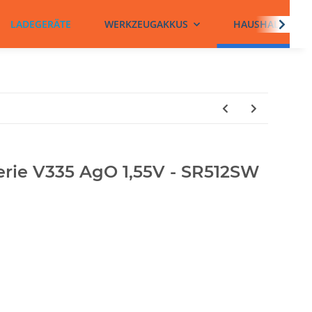
LADEGERÄTE
WERKZEUGAKKUS
HAUSHALTSBATT
erie V335 AgO 1,55V - SR512SW