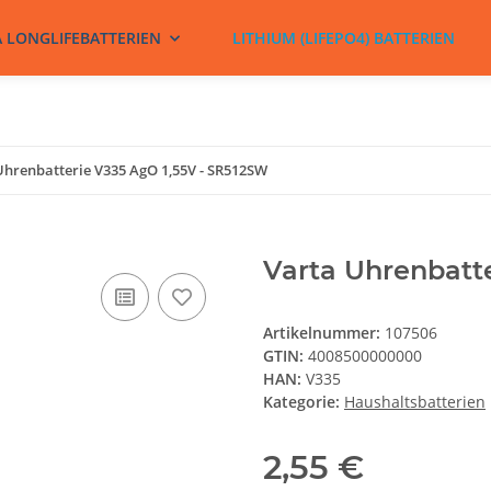
A LONGLIFEBATTERIEN
LITHIUM (LIFEPO4) BATTERIEN
Uhrenbatterie V335 AgO 1,55V - SR512SW
Varta Uhrenbatt
Artikelnummer:
107506
GTIN:
4008500000000
HAN:
V335
Kategorie:
Haushaltsbatterien
2,55 €