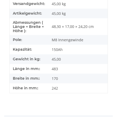
Produkteigenschaft
Wert
Versandgewicht:
45,00 kg
Artikelgewicht:
45,00
kg
Abmessungen (
48,30 × 17,00 × 24,20 cm
Länge × Breite ×
Höhe ):
Pole:
M8 Innengewinde
Kapazität:
150Ah
Gewicht in kg:
45,00
Länge in mm::
483
Breite in mm::
170
Höhe in mm::
242