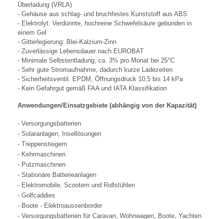
Überladung (VRLA)
- Gehäuse aus schlag- und bruchfestes Kunststoff aus ABS
- Elektrolyt: Verdünnte, hochreine Schwefelsäure gebunden in
einem Gel
- Gitterlegierung: Blei-Kalzium-Zinn
- Zuverlässige Lebensdauer nach EUROBAT
- Minimale Selbstentladung, ca. 3% pro Monat bei 25°C
- Sehr gute Stromaufnahme, dadurch kurze Ladezeiten
- Sicherheitsventil: EPDM, Öffnungsdruck 10,5 bis 14 kPa
- Kein Gefahrgut gemäß FAA und IATA Klassifikation
Anwendungen/Einsatzgebiete (abhängig von der Kapazität)
- Versorgungsbatterien
- Solaranlagen, Insellösungen
- Treppensteigern
- Kehrmaschinen
- Putzmaschinen
- Stationäre Batterieanlagen
- Elektromobile, Scootern und Rollstühlen
- Golfcaddies
- Boote - Elektroaussenborder
- Versorgungsbatterien für Caravan, Wohnwagen, Boote, Yachten