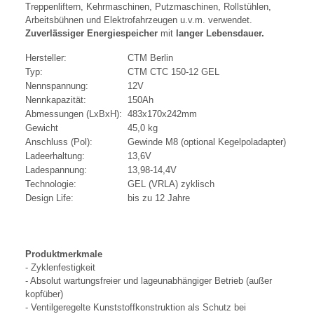
Treppenliftern, Kehrmaschinen, Putzmaschinen, Rollstühlen,
Arbeitsbühnen und Elektrofahrzeugen u.v.m. verwendet.
Zuverlässiger Energiespeicher
mit
langer Lebensdauer.
Hersteller:
CTM Berlin
Typ:
CTM CTC 150-12 GEL
Nennspannung:
12V
Nennkapazität:
150Ah
Abmessungen (LxBxH):
483x170x242mm
Gewicht
45,0 kg
Anschluss (Pol):
Gewinde M8 (optional Kegelpoladapter)
Ladeerhaltung:
13,6V
Ladespannung:
13,98-14,4V
Technologie:
GEL (VRLA) zyklisch
Design Life:
bis zu 12 Jahre
Produktmerkmale
- Zyklenfestigkeit
- Absolut wartungsfreier und lageunabhängiger Betrieb (außer
kopfüber)
- Ventilgeregelte Kunststoffkonstruktion als Schutz bei