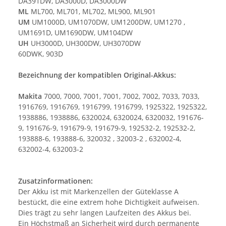
DA391DW, DA3000D, DA3000DW
ML
ML700, ML701, ML702, ML900, ML901
UM
UM1000D, UM1070DW, UM1200DW, UM1270 ,
UM1691D, UM1690DW, UM104DW
UH
UH3000D, UH300DW, UH3070DW
60DWK, 903D
Bezeichnung der kompatiblen Original-Akkus:
Makita
7000, 7000, 7001, 7001, 7002, 7002, 7033, 7033,
1916769, 1916769, 1916799, 1916799, 1925322, 1925322,
1938886, 1938886, 6320024, 6320024, 6320032, 191676-
9, 191676-9, 191679-9, 191679-9, 192532-2, 192532-2,
193888-6, 193888-6, 320032 , 32003-2 , 632002-4,
632002-4, 632003-2
Zusatzinformationen:
Der Akku ist mit Markenzellen der Güteklasse A
bestückt, die eine extrem hohe Dichtigkeit aufweisen.
Dies trägt zu sehr langen Laufzeiten des Akkus bei.
Ein Höchstmaß an Sicherheit wird durch permanente