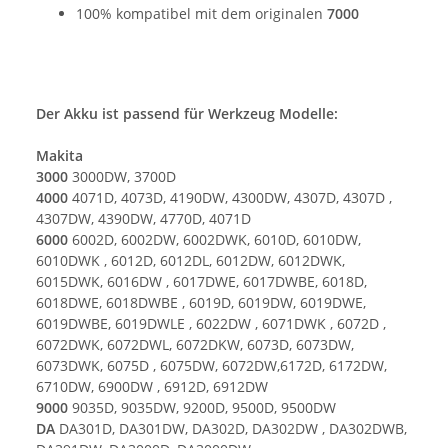
100% kompatibel mit dem originalen
7000
Der Akku ist passend für Werkzeug Modelle:
Makita
3000
3000DW, 3700D
4000
4071D, 4073D, 4190DW, 4300DW, 4307D, 4307D ,
4307DW, 4390DW, 4770D, 4071D
6000
6002D, 6002DW, 6002DWK, 6010D, 6010DW,
6010DWK , 6012D, 6012DL, 6012DW, 6012DWK,
6015DWK, 6016DW , 6017DWE, 6017DWBE, 6018D,
6018DWE, 6018DWBE , 6019D, 6019DW, 6019DWE,
6019DWBE, 6019DWLE , 6022DW , 6071DWK , 6072D ,
6072DWK, 6072DWL, 6072DKW, 6073D, 6073DW,
6073DWK, 6075D , 6075DW, 6072DW,6172D, 6172DW,
6710DW, 6900DW , 6912D, 6912DW
9000
9035D, 9035DW, 9200D, 9500D, 9500DW
DA
DA301D, DA301DW, DA302D, DA302DW , DA302DWB,