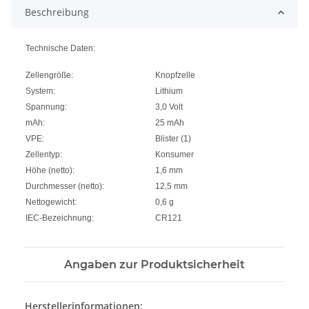
Beschreibung
Technische Daten:
Zellengröße:
Knopfzelle
System:
Lithium
Spannung:
3,0 Volt
mAh:
25 mAh
VPE:
Blister (1)
Zellentyp:
Konsumer
Höhe (netto):
1,6 mm
Durchmesser (netto):
12,5 mm
Nettogewicht:
0,6 g
IEC-Bezeichnung:
CR121
Angaben zur Produktsicherheit
Herstellerinformationen: