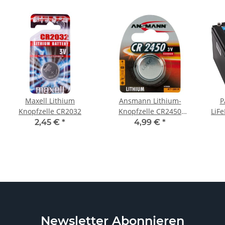
Maxell Lithium
Ansmann Lithium-
P
Knopfzelle CR2032
Knopfzelle CR2450
LiF
Lithium 3V / 550mAh
2,45 €
*
4,99 €
*
Newsletter Abonnieren